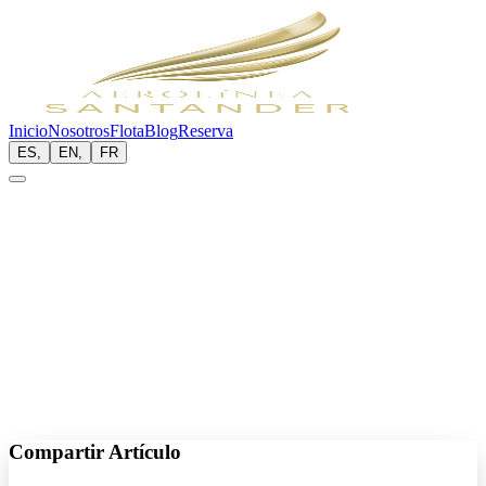
Inicio
Nosotros
Flota
Blog
Reserva
ES
,
EN
,
FR
2024-01-05
Lectura:
7 min
Compartir Artículo