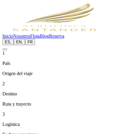
Inicio
Nosotros
Flota
Blog
Reserva
ES
,
EN
,
FR
1
País
Origen del viaje
2
Destino
Ruta y trayecto
3
Logística