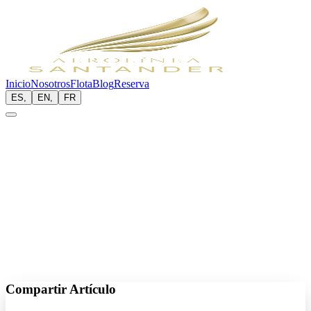
Inicio
Nosotros
Flota
Blog
Reserva
ES
,
EN
,
FR
2023-12-28
Lectura:
4 min
Compartir Artículo