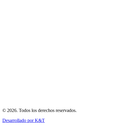
Inicio
Nosotros
Flota
Blog
Reserva
Vuelos Privados
Charter Corporativo
Ambulancia Aérea
Transporte de Carga
Eventos Especiales
©
2026
.
Todos los derechos reservados
.
Desarrollado por K&T