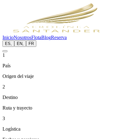
Inicio
Nosotros
Flota
Blog
Reserva
ES
,
EN
,
FR
1
País
Origen del viaje
2
Destino
Ruta y trayecto
3
Logística