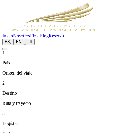
Inicio
Nosotros
Flota
Blog
Reserva
ES
,
EN
,
FR
1
País
Origen del viaje
2
Destino
Ruta y trayecto
3
Logística