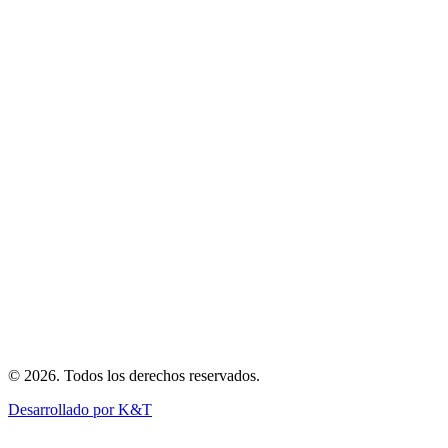
Inicio
Nosotros
Flota
Blog
Reserva
Vuelos Privados
Charter Corporativo
Ambulancia Aérea
Transporte de Carga
Eventos Especiales
©
2026
.
Todos los derechos reservados
.
Desarrollado por K&T