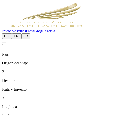
Inicio
Nosotros
Flota
Blog
Reserva
ES
,
EN
,
FR
1
País
Origen del viaje
2
Destino
Ruta y trayecto
3
Logística