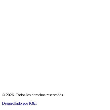
Inicio
Nosotros
Flota
Blog
Reserva
Vuelos Privados
Charter Corporativo
Ambulancia Aérea
Transporte de Carga
Eventos Especiales
©
2026
.
Todos los derechos reservados
.
Desarrollado por K&T