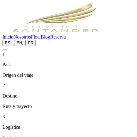
Inicio
Nosotros
Flota
Blog
Reserva
ES
,
EN
,
FR
1
País
Origen del viaje
2
Destino
Ruta y trayecto
3
Logística