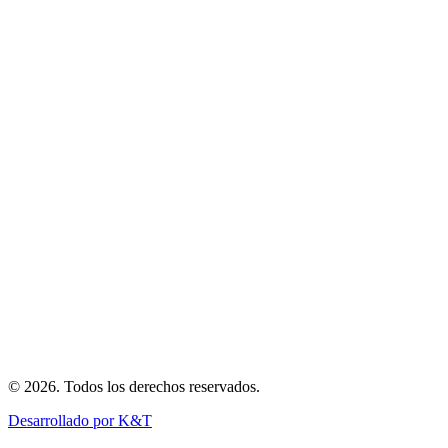
Inicio
Nosotros
Flota
Blog
Reserva
Vuelos Privados
Charter Corporativo
Ambulancia Aérea
Transporte de Carga
Eventos Especiales
©
2026
.
Todos los derechos reservados
.
Desarrollado por K&T