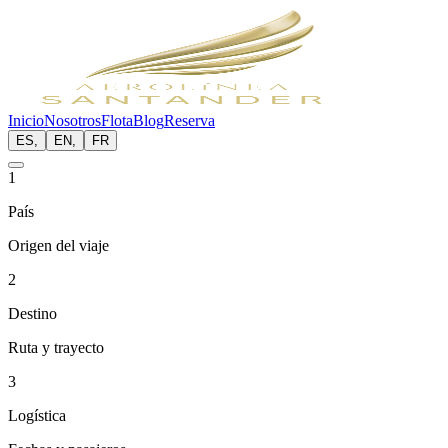
Inicio
Nosotros
Flota
Blog
Reserva
ES
,
EN
,
FR
1
País
Origen del viaje
2
Destino
Ruta y trayecto
3
Logística