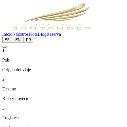
Inicio
Nosotros
Flota
Blog
Reserva
ES
,
EN
,
FR
1
País
Origen del viaje
2
Destino
Ruta y trayecto
3
Logística