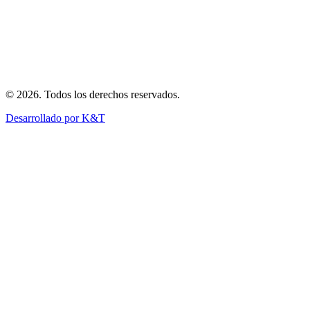
Vuelos Privados
Charter Corporativo
Ambulancia Aérea
Transporte de Carga
Eventos Especiales
©
2026
.
Todos los derechos reservados
.
Desarrollado por K&T