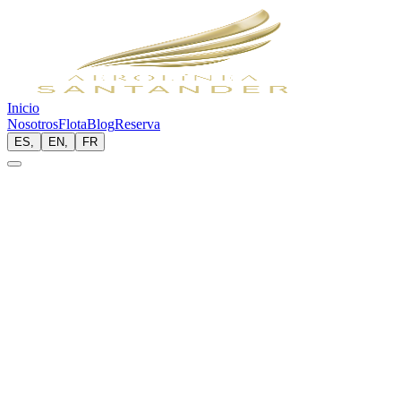
Inicio
Nosotros
Flota
Blog
Reserva
ES
,
EN
,
FR
Nuestra Esencia
Elevamos el estándar de la aviación privada mediante exclusividad,
seguridad y eficiencia absoluta en cada misión.